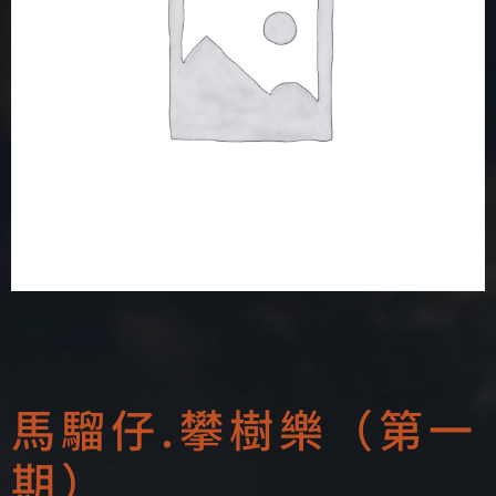
馬騮仔.攀樹樂（第一
期）