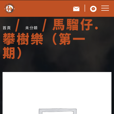
|
/
/ 馬騮仔.
首頁
未分類
攀樹樂（第一
期）