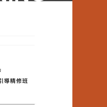
者
引導精修班