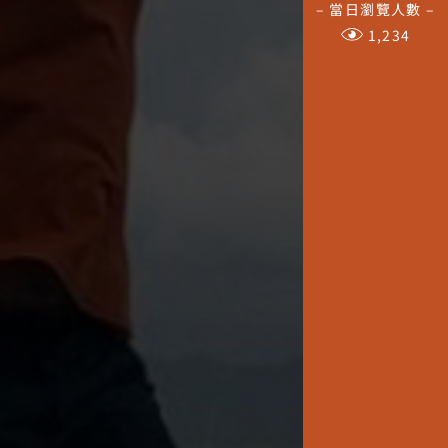
– 當日瀏覽人數 –
1,234